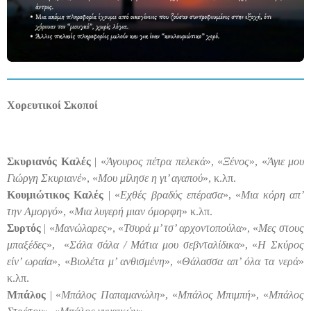
Χορευτικοί Σκοποί
Σκυριανός Καλές
| «
Άγουρος πέτρα πελεκά
», «
Ξένος
», «
Άγιε μου
Γιώργη Σκυριανέ
», «
Μου μίλησε η γι’ αγαπού
», κ.λπ.
Κουμιώτικος Καλές
| «
Εχθές βραδύς επέρασα
», «
Μια κόρη απ’
την Αμοργό
», «
Μια λυγερή μιαν όμορφη
» κ.λπ.
Συρτός
| «
Μανώλαρες
», «
Τσυρά μ’ τσ’ αρχοντοπούλα
», «
Μες στους
μπαξέδες
», «
Σάλα σάλα / Μάτια μου σεβνταλίδικα
», «
Η Σκύρος
είν’ ωραία
», «
Βιολέτα μ’ ανθισμένη
», «
Θάλασσα απ’ όλα τα νερά
»
κ.λπ.
Μπάλος
| «
Μπάλος Παπαμανώλη
», «
Μπάλος Μπιμπή
», «
Μπάλος