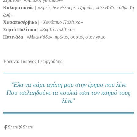
Στράτου
», «
Μπάλος γυναικώ
ν»
Καλαματιανός
| «
Εμείς δεν θέλουμε Τζαμιά
», «
Γλεντάτε κόσμε τη
ζωή
»
Χασαποσέρβικο
| «
Χασάπικο Πολίτικο
»
Συρτό Πολίτικο
| «
Συρτό Πολίτικο
»
Πατινάδα
| «
Μπατν'άδα
», πρώτος συρτός στον γάμο
Έρευνα: Γιώργος Γεωργούδης
"
Έλα να πάμε αγάπη μου στην έρημο που λένε
Που τσελαηδούνε τα πουλιά τσαι τον καημό τους
λένε
"
Share
Share