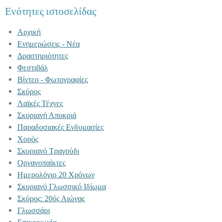
Ενότητες ιστοσελίδας
Αρχική
Ενημερώσεις - Νέα
Δραστηριότητες
Φεστιβάλ
Βίντεο - Φωτογραφίες
Σκύρος
Λαϊκές Τέχνες
Σκυριανή Αποκριά
Παραδοσιακές Ενδυμασίες
Χορός
Σκυριανό Τραγούδι
Οργανοπαίκτες
Ημερολόγιο 20 Χρόνων
Σκυριανό Γλωσσικό Ιδίωμα
Σκύρος: 20ός Αιώνας
Γλωσσάρι