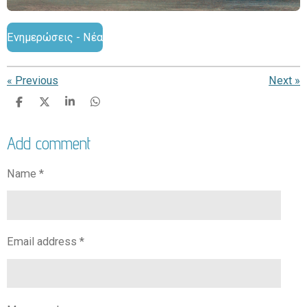
Ενημερώσεις - Νέα
«
Previous
Next
»
S
S
S
S
h
h
h
h
a
a
a
a
Add comment
r
r
r
r
e
e
e
e
Name *
Email address *