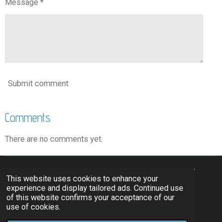
Message *
Submit comment
Comments
There are no comments yet.
Πολιτιστικός Σύλλογος Σκύρου "Ανεμόεσσα"
This website uses cookies to enhance your
experience and display tailored ads. Continued use
of this website confirms your acceptance of our
F
I
Y
use of cookies.
a
n
o
© 2024 - 2026 anemoessa